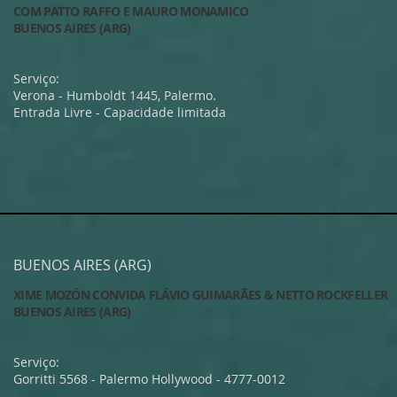
COM PATTO RAFFO E MAURO MONAMICO
BUENOS AIRES (ARG)
Serviço:
Verona - Humboldt 1445, Palermo.
Entrada Livre - Capacidade limitada
BUENOS AIRES (ARG)
XIME MOZÓN CONVIDA FLÁVIO GUIMARÃES & NETTO ROCKFELLER
BUENOS AIRES (ARG)
Serviço:
Gorritti 5568 - Palermo Hollywood -
4777-0012