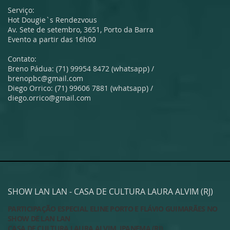
Serviço:
Hot Dougie`s Rendezvous
Av. Sete de setembro, 3651, Porto da Barra
Evento a partir das 16h00
Contato:
Breno Pádua: (71) 99954 8472 (whatsapp) /
brenopbc@gmail.com
Diego Orrico: (71) 99606 7881 (whatsapp) /
diego.orrico@gmail.com
SHOW LAN LAN - CASA DE CULTURA LAURA ALVIM (RJ)
PARTICIPAÇÃO ESPECIAL ELINE PORTO E FLÁVIO GUIMARÃES
NO
SHOW DE LAN LAN
CASA DE CULTURA LAURA ALVIM, IPANEMA (RJ)