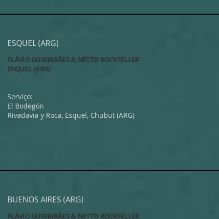
ESQUEL (ARG)
FLÁVIO GUIMARÃES & NETTO ROCKFELLER
ESQUEL (ARG)
Serviço:
El Bodegón
Rivadavia y Roca, Esquel, Chubut (ARG)
BUENOS AIRES (ARG)
FLÁVIO GUIMARÃES & NETTO ROCKFELLER